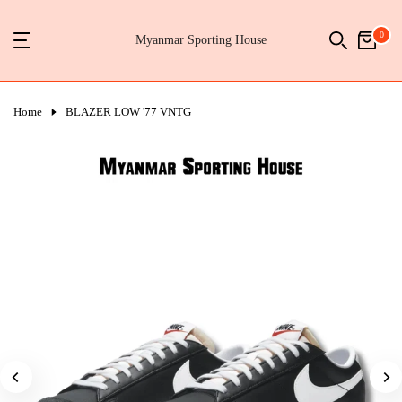
Skip
0
to
Myanmar Sporting House
content
Home
BLAZER LOW '77 VNTG