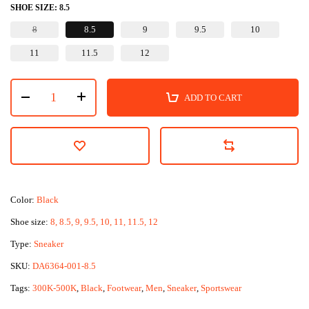
SHOE SIZE:
8.5
8
8.5
9
9.5
10
11
11.5
12
ADD TO CART
Color:
Black
Shoe size:
8, 8.5, 9, 9.5, 10, 11, 11.5, 12
Type:
Sneaker
SKU:
DA6364-001-8.5
Tags:
300K-500K
,
Black
,
Footwear
,
Men
,
Sneaker
,
Sportswear