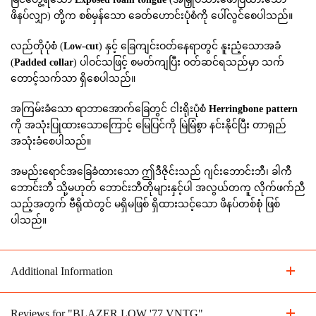
ဖိနပ်လျှာ) တို့က စစ်မှန်သော ခေတ်ဟောင်းပုံစံကို ပေါ်လွင်စေပါသည်။
လည်တိုပုံစံ (
Low-cut
) နှင့် ခြေကျင်းဝတ်နေရာတွင် နူးညံ့သောအခံ
(
Padded collar
) ပါဝင်သဖြင့် စမတ်ကျပြီး ဝတ်ဆင်ရသည်မှာ သက်
တောင့်သက်သာ ရှိစေပါသည်။
အကြမ်းခံသော ရာဘာအောက်ခြေတွင် ငါးရိုးပုံစံ
Herringbone pattern
ကို အသုံးပြုထားသောကြောင့် မြေပြင်ကို မြဲမြံစွာ နင်းနိုင်ပြီး တာရှည်
အသုံးခံစေပါသည်။
အမည်းရောင်အခြေခံထားသော ဤဒီဇိုင်းသည် ဂျင်းဘောင်းဘီ၊ ခါကီ
ဘောင်းဘီ သို့မဟုတ် ဘောင်းဘီတိုများနှင့်ပါ အလွယ်တကူ လိုက်ဖက်ညီ
သည့်အတွက် ဗီရိုထဲတွင် မရှိမဖြစ် ရှိထားသင့်သော ဖိနပ်တစ်စုံ ဖြစ်
ပါသည်။
Additional Information
Reviews for "BLAZER LOW '77 VNTG"