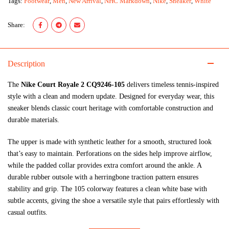
Tags:
Footwear
,
Men
,
New Arrival
,
NHC Markdown
,
Nike
,
Sneaker
,
White
Share:
Description
The
Nike Court Royale 2 CQ9246-105
delivers timeless tennis-inspired
style with a clean and modern update. Designed for everyday wear, this
sneaker blends classic court heritage with comfortable construction and
durable materials.
The upper is made with synthetic leather for a smooth, structured look
that’s easy to maintain. Perforations on the sides help improve airflow,
while the padded collar provides extra comfort around the ankle. A
durable rubber outsole with a herringbone traction pattern ensures
stability and grip. The 105 colorway features a clean white base with
subtle accents, giving the shoe a versatile style that pairs effortlessly with
casual outfits.