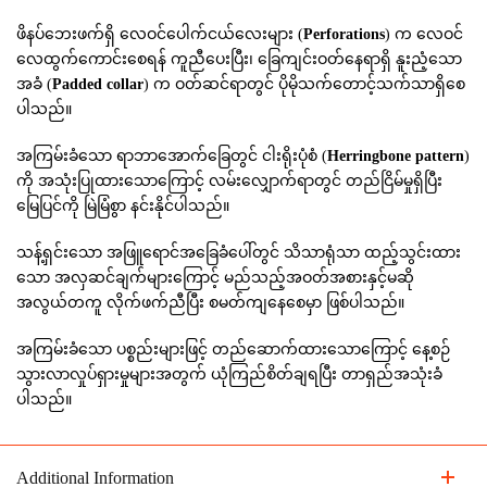
ဖိနပ်ဘေးဖက်ရှိ လေဝင်ပေါက်ငယ်လေးများ (
Perforations
) က လေဝင်
လေထွက်ကောင်းစေရန် ကူညီပေးပြီး၊ ခြေကျင်းဝတ်နေရာရှိ နူးညံ့သော
အခံ (
Padded collar
) က ဝတ်ဆင်ရာတွင် ပိုမိုသက်တောင့်သက်သာရှိစေ
ပါသည်။
အကြမ်းခံသော ရာဘာအောက်ခြေတွင် ငါးရိုးပုံစံ (
Herringbone pattern
)
ကို အသုံးပြုထားသောကြောင့် လမ်းလျှောက်ရာတွင် တည်ငြိမ်မှုရှိပြီး
မြေပြင်ကို မြဲမြံစွာ နင်းနိုင်ပါသည်။
သန့်ရှင်းသော အဖြူရောင်အခြေခံပေါ်တွင် သိသာရုံသာ ထည့်သွင်းထား
သော အလှဆင်ချက်များကြောင့် မည်သည့်အဝတ်အစားနှင့်မဆို
အလွယ်တကူ လိုက်ဖက်ညီပြီး စမတ်ကျနေစေမှာ ဖြစ်ပါသည်။
အကြမ်းခံသော ပစ္စည်းများဖြင့် တည်ဆောက်ထားသောကြောင့် နေ့စဉ်
သွားလာလှုပ်ရှားမှုများအတွက် ယုံကြည်စိတ်ချရပြီး တာရှည်အသုံးခံ
ပါသည်။
Additional Information