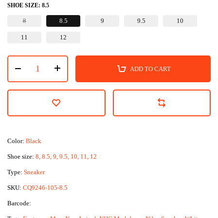
SHOE SIZE:
8.5
8
8.5
9
9.5
10
11
12
ADD TO CART
Color:
Black
Shoe size:
8, 8.5, 9, 9.5, 10, 11, 12
Type:
Sneaker
SKU:
CQ9246-105-8.5
Barcode: