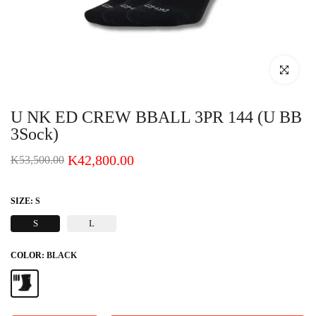
Click to enlar
U NK ED CREW BBALL 3PR 144 (U BB
3Sock)
K42,800.00
K53,500.00
SIZE:
S
S
L
COLOR:
BLACK