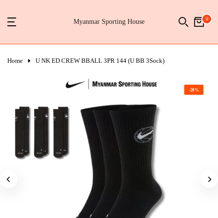
Skip
0
to
Myanmar Sporting House
content
Home
U NK ED CREW BBALL 3PR 144 (U BB 3Sock)
-20%