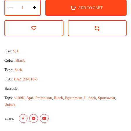
ADD TO CART
Size:
S, L
Color:
Black
Type:
Sock
SKU:
DA2123-010-S
Barcode:
Tags:
<100K
,
April Promotion
,
Black
,
Equipment
,
L
,
Sock
,
Sportswear
,
Unisex
Share: