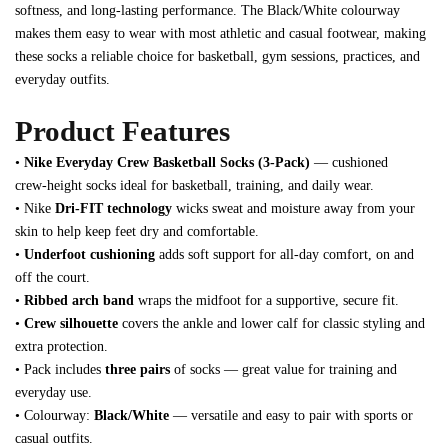
softness, and long‑lasting performance. The Black/White colourway
makes them easy to wear with most athletic and casual footwear, making
these socks a reliable choice for basketball, gym sessions, practices, and
everyday outfits.
Product Features
•
Nike Everyday Crew Basketball Socks (3‑Pack)
— cushioned
crew‑height socks ideal for basketball, training, and daily wear.
• Nike
Dri‑FIT technology
wicks sweat and moisture away from your
skin to help keep feet dry and comfortable.
•
Underfoot cushioning
adds soft support for all‑day comfort, on and
off the court.
•
Ribbed arch band
wraps the midfoot for a supportive, secure fit.
•
Crew silhouette
covers the ankle and lower calf for classic styling and
extra protection.
• Pack includes
three pairs
of socks — great value for training and
everyday use.
• Colourway:
Black/White
— versatile and easy to pair with sports or
casual outfits.