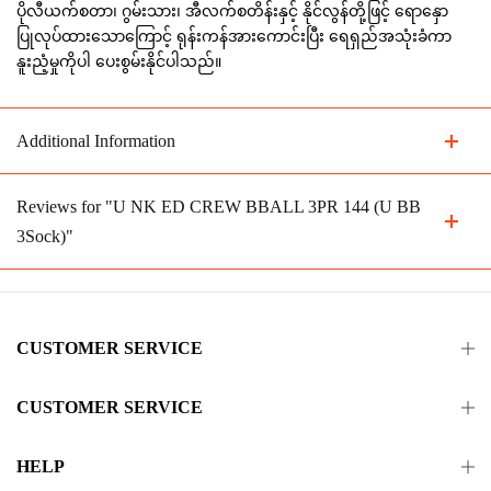
ပိုလီယက်စတာ၊ ဂွမ်းသား၊ အီလက်စတိန်းနှင့် နိုင်လွန်တို့ဖြင့် ရောနှော
ပြုလုပ်ထားသောကြောင့် ရုန်းကန်အားကောင်းပြီး ရေရှည်အသုံးခံကာ
နူးညံ့မှုကိုပါ ပေးစွမ်းနိုင်ပါသည်။
Additional Information
Reviews for "U NK ED CREW BBALL 3PR 144 (U BB
3Sock)"
CUSTOMER SERVICE
CUSTOMER SERVICE
HELP