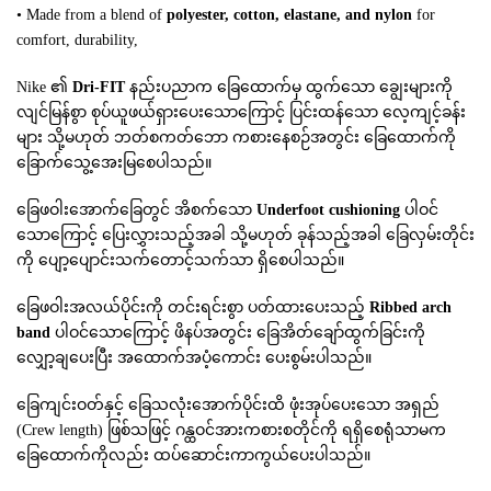
• Made from a blend of
polyester, cotton, elastane, and nylon
for
comfort, durability,
Nike ၏
Dri-FIT
နည်းပညာက ခြေထောက်မှ ထွက်သော ချွေးများကို
လျင်မြန်စွာ စုပ်ယူဖယ်ရှားပေးသောကြောင့် ပြင်းထန်သော လေ့ကျင့်ခန်း
များ သို့မဟုတ် ဘတ်စကတ်ဘော ကစားနေစဉ်အတွင်း ခြေထောက်ကို
ခြောက်သွေ့အေးမြစေပါသည်။
ခြေဖဝါးအောက်ခြေတွင် အိစက်သော
Underfoot cushioning
ပါဝင်
သောကြောင့် ပြေးလွှားသည့်အခါ သို့မဟုတ် ခုန်သည့်အခါ ခြေလှမ်းတိုင်း
ကို ပျော့ပျောင်းသက်တောင့်သက်သာ ရှိစေပါသည်။
ခြေဖဝါးအလယ်ပိုင်းကို တင်းရင်းစွာ ပတ်ထားပေးသည့်
Ribbed arch
band
ပါဝင်သောကြောင့် ဖိနပ်အတွင်း ခြေအိတ်ချော်ထွက်ခြင်းကို
လျှော့ချပေးပြီး အထောက်အပံ့ကောင်း ပေးစွမ်းပါသည်။
ခြေကျင်းဝတ်နှင့် ခြေသလုံးအောက်ပိုင်းထိ ဖုံးအုပ်ပေးသော အရှည်
(Crew length) ဖြစ်သဖြင့် ဂန္ထဝင်အားကစားစတိုင်ကို ရရှိစေရုံသာမက
ခြေထောက်ကိုလည်း ထပ်ဆောင်းကာကွယ်ပေးပါသည်။